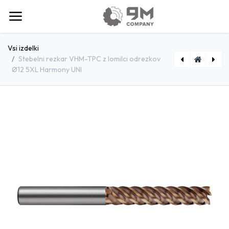
Vsi izdelki
Stebelni rezkar VHM-TPC z lomilci odrezkov
Ø12 5XL Harmony UNI
[E4851600] Stebelni rezkar VHM-TPC z lomilci odrezkov Ø16 5XL Harmony UNI
[E4851000] Stebelni rezkar VHM-TPC z lomilci odrezkov Ø10 5XL Harmony UNI