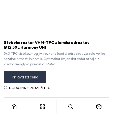
Stebelni rezkar VHM-TPC z lomilci odrezkov
Ø12 5XL Harmony UNI
5xD TPC visokozmogljivi rezkar z lomilci odrezkov za zelo velike
rezalne hitrosti in pomik. Optimalna življenska doba orodja z
visokozmogljivo prevleko TiSiNoS.
Prijava za ceno
DODAJ NA SEZNAM ŽELJA
Stebelni rezkar VHM-TPC z lomilci odrezkov Ø12 5XL Harmony UNI
Sutton