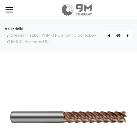
Vsi izdelki
Stebelni rezkar VHM-TPC z lomilci odrezkov
Ø10 5XL Harmony UNI
[E4851200] Stebelni rezkar VHM-TPC z lomilci odrezkov Ø12 5XL Harmony UNI
[E4850800] Stebelni rezkar VHM-TPC z lomilci odrezkov Ø8 5XL Harmony UNI