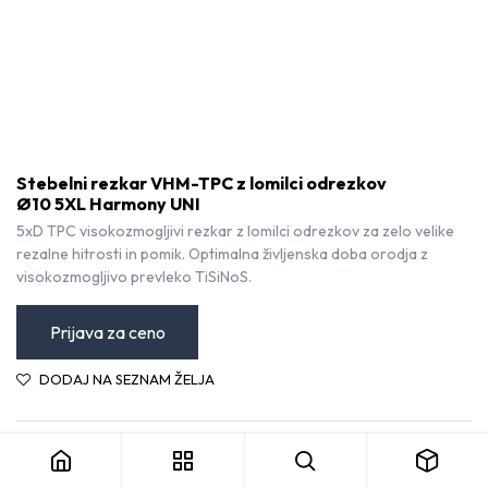
Stebelni rezkar VHM-TPC z lomilci odrezkov
Ø10 5XL Harmony UNI
5xD TPC visokozmogljivi rezkar z lomilci odrezkov za zelo velike
rezalne hitrosti in pomik. Optimalna življenska doba orodja z
visokozmogljivo prevleko TiSiNoS.
Prijava za ceno
DODAJ NA SEZNAM ŽELJA
Stebelni rezkar VHM-TPC z lomilci odrezkov Ø10 5XL Harmony UNI
Sutton