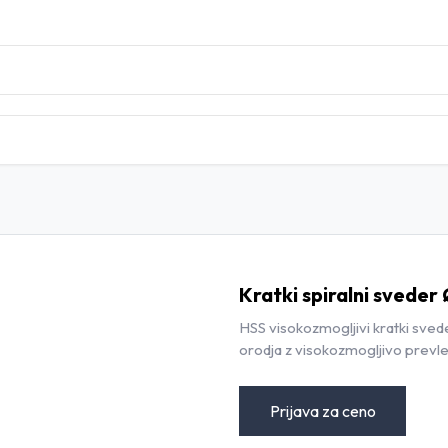
DOMOV
TRGOVINA
BLOG
KONTAKT
Kratki spiralni sveder 
HSS visokozmogljivi kratki sved
orodja z visokozmogljivo prevle
Prijava za ceno