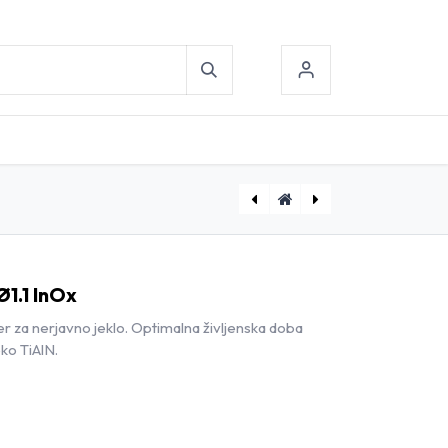
[D1800130] Kratki spiralni sveder Ø1.3 InOx
[D1800100] Kratki spiralni sveder Ø1.0 InOx
Ø1.1 InOx
er za nerjavno jeklo. Optimalna življenska doba
ko TiAlN.