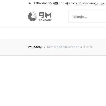
͏
+38631611253
info@9mcompany.com
Kontakt
Vsi izdelki
Kratki spiralni sveder Ø1.1 InOx