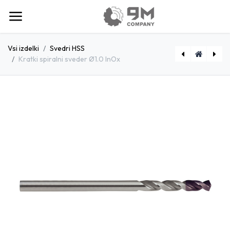
Vsi izdelki
Svedri HSS
Kratki spiralni sveder Ø1.0 InOx
[D179SM2] Spiralni sveder SET Viper Plus 1.0 - 10.0 x 0.5mm
[D1800110] Kratki spiralni sveder Ø1.1 InOx