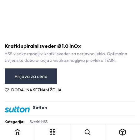
Kratki spiralni sveder Ø1.0 InOx
HSS visokozmogljivi kratki sveder za nerjavno jeklo. Optimalna
življenska doba orodja z visokozmogljivo prevleko TiAlN.
Prijava za ceno
DODAJ NA SEZNAM ŽELJA
Sutton
Kratki spiralni sveder Ø1.0 InOx
Kategorija:
Svedri HSS
Pogoji in določila
30-dnevna garancija za vračilo denarja