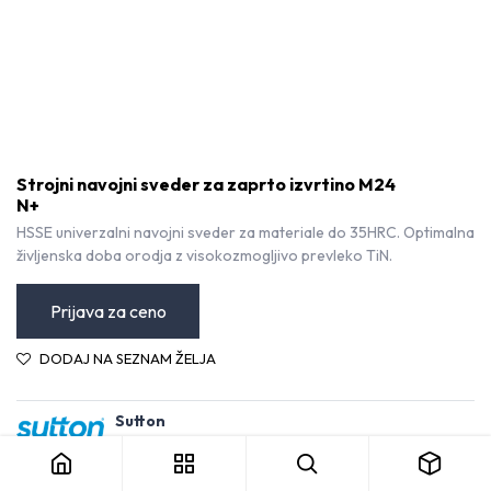
Strojni navojni sveder za zaprto izvrtino M24
N+
HSSE univerzalni navojni sveder za materiale do 35HRC. Optimalna
življenska doba orodja z visokozmogljivo prevleko TiN.
Prijava za ceno
DODAJ NA SEZNAM ŽELJA
Strojni navojni sveder za zaprto izvrtino M24 N+
Sutton
Kategorija:
Navojni svedri