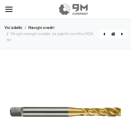
Vsi izdelki
Navojni svedri
Strojni navojni sveder za zaprto izvrtino M24
N+
[E4831600] Stebelni rezkar VHM-TPC z lomilci odrezkov Ø16 3XL Harmony UNI
[E6362000] Stebelni rezkar VHM-HPC Ø20 Tecline