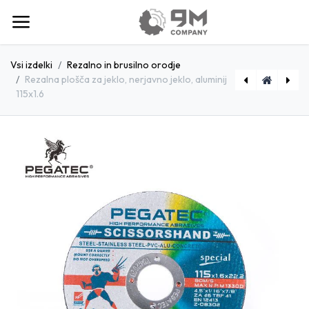
Vsi izdelki
Rezalno in brusilno orodje
Rezalna plošča za jeklo, nerjavno jeklo, aluminij
115x1.6
[SPC80411251] Rezalna plošča za jeklo, nerjavno jeklo, aluminij 125x1
[P802723064M] Brusna plošča za jeklo 230x6.4