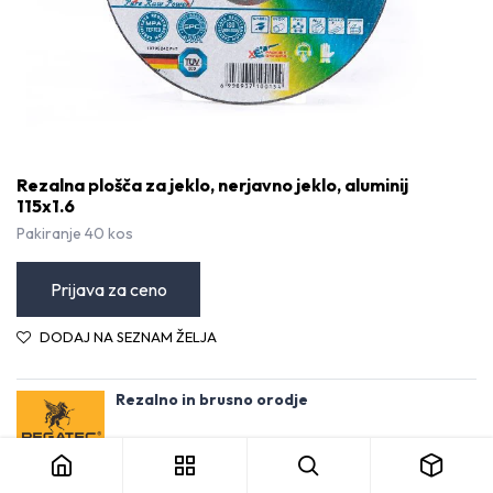
Rezalna plošča za jeklo, nerjavno jeklo, aluminij
115x1.6
Pakiranje 40 kos
Prijava za ceno
DODAJ NA SEZNAM ŽELJA
Rezalno in brusno orodje
Rezalna plošča za jeklo, nerjavno jeklo, aluminij 115x1.6
Kategorija:
Rezalno in brusilno orodje