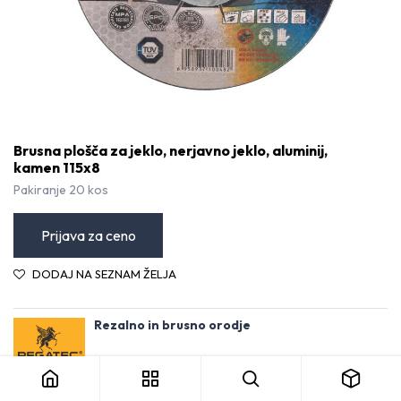
Brusna plošča za jeklo, nerjavno jeklo, aluminij,
kamen 115x8
Pakiranje 20 kos
Prijava za ceno
DODAJ NA SEZNAM ŽELJA
Rezalno in brusno orodje
Brusna plošča za jeklo, nerjavno jeklo, aluminij, kamen 115x8
Kategorija:
Rezalno in brusilno orodje