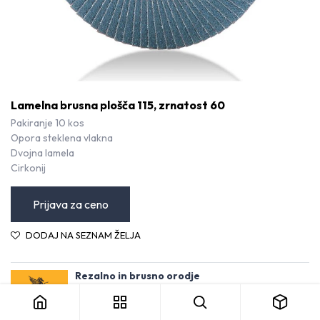
Lamelna brusna plošča 115, zrnatost 60
Pakiranje 10 kos
Opora steklena vlakna
Dvojna lamela
Cirkonij
Prijava za ceno
DODAJ NA SEZNAM ŽELJA
Lamelna brusna plošča 115, zrnatost 60
Rezalno in brusno orodje