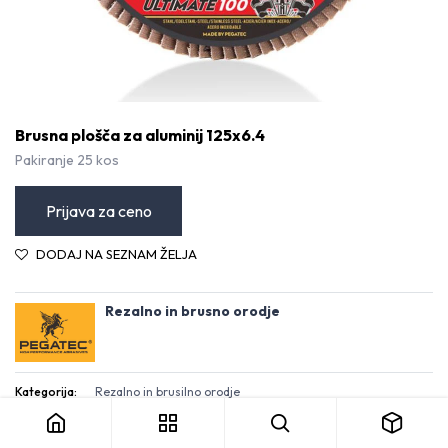
Brusna plošča za aluminij 125x6.4
Pakiranje 25 kos
Prijava za ceno
DODAJ NA SEZNAM ŽELJA
Rezalno in brusno orodje
Brusna plošča za aluminij 125x6.4
Kategorija:
Rezalno in brusilno orodje
Pogoji in določila
30-dnevna garancija za vračilo denarja