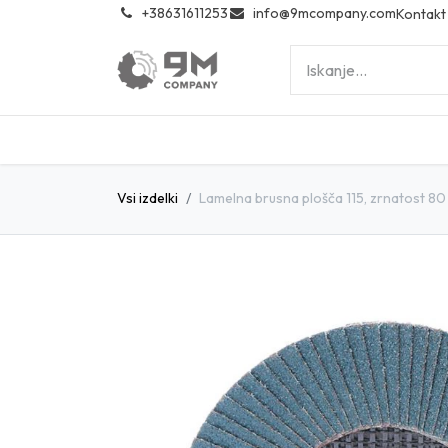
͏
+38631611253
info@9mcompany.com
Kontakt
Vsi izdelki
Lamelna brusna plošča 115, zrnatost 80