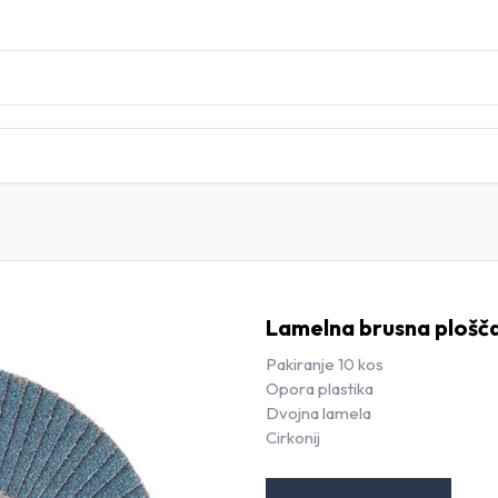
DOMOV
TRGOVINA
BLOG
KONTAKT
Lamelna brusna plošča
Pakiranje 10 kos
Opora plastika
Dvojna lamela
Cirkonij