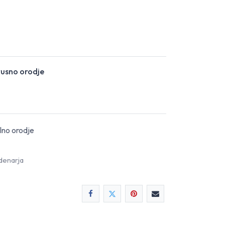
rusno orodje
ilno orodje
denarja