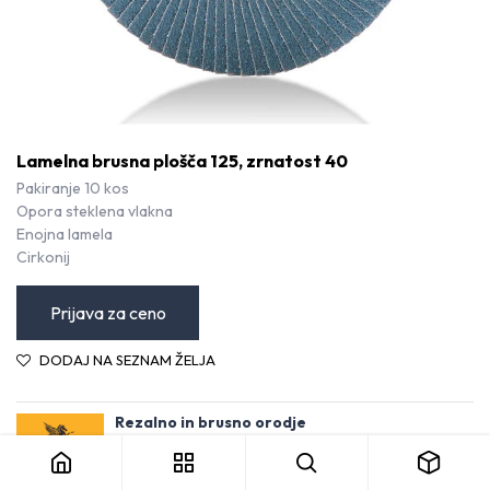
Lamelna brusna plošča 125, zrnatost 40
Pakiranje 10 kos
Opora steklena vlakna
Enojna lamela
Cirkonij
Prijava za ceno
DODAJ NA SEZNAM ŽELJA
Lamelna brusna plošča 125, zrnatost 40
Rezalno in brusno orodje