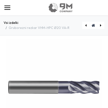
Vsi izdelki
Gruborezni rezkar VHM-HPC Ø20 VA-R
[E4882500] Gruborezni rezkar VHM-HPC Ø25 VA-R
[E4881600] Gruborezni rezkar VHM-HPC Ø16 VA-R