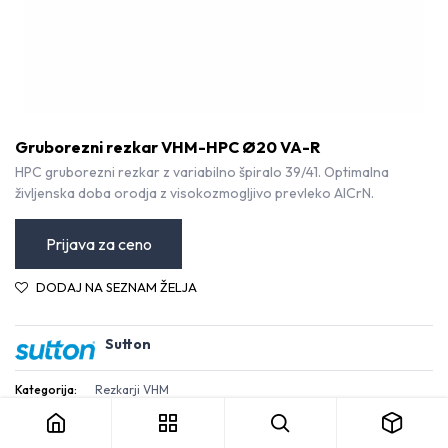
Gruborezni rezkar VHM-HPC Ø20 VA-R
HPC gruborezni rezkar z variabilno špiralo 39/41. Optimalna
življenska doba orodja z visokozmogljivo prevleko AlCrN.
Prijava za ceno
DODAJ NA SEZNAM ŽELJA
Sutton
Gruborezni rezkar VHM-HPC Ø20 VA-R
Kategorija:
Rezkarji VHM
Pogoji in določila
30-dnevna garancija za vračilo denarja