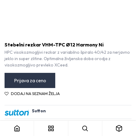
Stebelni rezkar VHM-TPC Ø12 Harmony Ni
HPC visokozmogljivi rezkar z variabilno špiralo 40/42 za nerjavno
jeklo in super zlitine. Optimalna življenska doba orodja z
visokozmogljivo prevleko XCeed.
Prijava za ceno
DODAJ NA SEZNAM ŽELJA
Sutton
Stebelni rezkar VHM-TPC Ø12 Harmony Ni
Kategorija:
Rezkarji VHM
Pogoji in določila