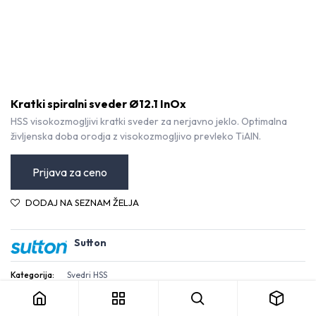
Kratki spiralni sveder Ø12.1 InOx
HSS visokozmogljivi kratki sveder za nerjavno jeklo. Optimalna
življenska doba orodja z visokozmogljivo prevleko TiAlN.
Prijava za ceno
DODAJ NA SEZNAM ŽELJA
Sutton
Kratki spiralni sveder Ø12.1 InOx
Kategorija:
Svedri HSS
Pogoji in določila
30-dnevna garancija za vračilo denarja