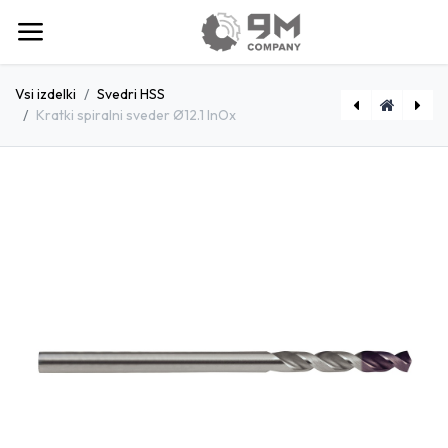
Vsi izdelki
Svedri HSS
Kratki spiralni sveder Ø12.1 InOx
[D1801190] Kratki spiralni sveder Ø11.9 InOx
[D1801220] Kratki spiralni sveder Ø12.2 InOx