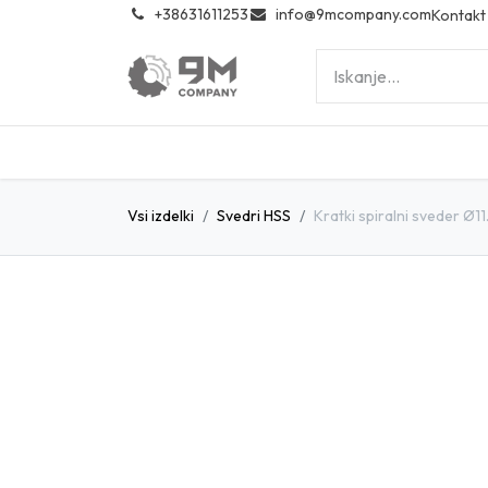
͏
+38631611253
info@9mcompany.com
Kontakt
Vsi izdelki
Svedri HSS
Kratki spiralni sveder Ø11