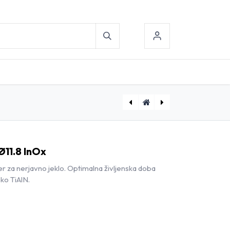
[D1801170] Kratki spiralni sveder Ø11.7 InOx
[D1801190] Kratki spiralni sveder Ø11.9 InOx
Ø11.8 InOx
er za nerjavno jeklo. Optimalna življenska doba
ko TiAlN.