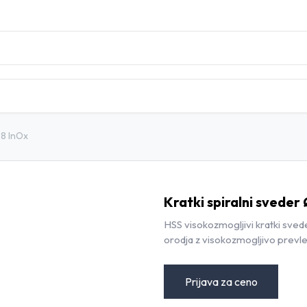
DOMOV
TRGOVINA
BLOG
KONTAKT
.8 InOx
Kratki spiralni sveder 
HSS visokozmogljivi kratki sved
orodja z visokozmogljivo prevle
Prijava za ceno