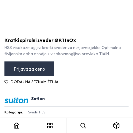
Kratki spiralni sveder Ø9.1 InOx
HSS visokozmogljivi kratki sveder za nerjavno jeklo. Optimalna
življenska doba orodja z visokozmogljivo prevleko TiAlN.
Prijava za ceno
DODAJ NA SEZNAM ŽELJA
Sutton
Kratki spiralni sveder Ø9.1 InOx
Kategorija:
Svedri HSS
Pogoji in določila
30-dnevna garancija za vračilo denarja