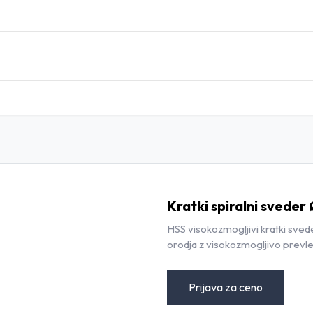
DOMOV
TRGOVINA
BLOG
KONTAKT
Kratki spiralni sveder
HSS visokozmogljivi kratki sved
orodja z visokozmogljivo prevle
Prijava za ceno