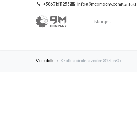
͏
+38631611253
info@9mcompany.com
Kontakt
Vsi izdelki
Kratki spiralni sveder Ø7.4 InOx