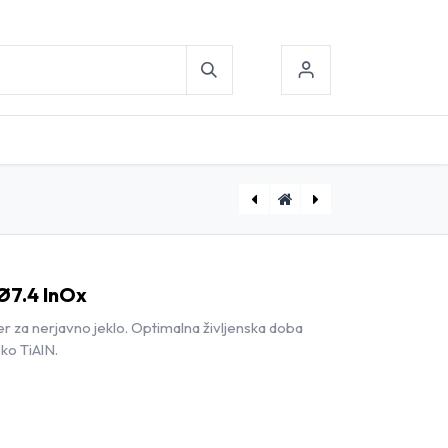
[D1800730] Kratki spiralni sveder Ø7.3 InOx
[D1800750] Kratki spiralni sveder Ø7.5 InOx
 Ø7.4 InOx
er za nerjavno jeklo. Optimalna življenska doba
ko TiAlN.