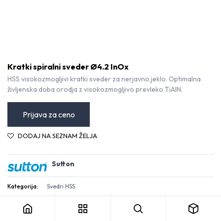
Kratki spiralni sveder Ø4.2 InOx
HSS visokozmogljivi kratki sveder za nerjavno jeklo. Optimalna
življenska doba orodja z visokozmogljivo prevleko TiAlN.
Prijava za ceno
DODAJ NA SEZNAM ŽELJA
Sutton
Kratki spiralni sveder Ø4.2 InOx
Kategorija:
Svedri HSS
Pogoji in določila
30-dnevna garancija za vračilo denarja