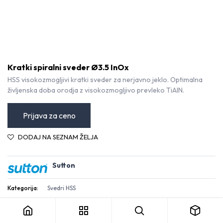
Kratki spiralni sveder Ø3.5 InOx
HSS visokozmogljivi kratki sveder za nerjavno jeklo. Optimalna
življenska doba orodja z visokozmogljivo prevleko TiAlN.
Prijava za ceno
DODAJ NA SEZNAM ŽELJA
Sutton
Kratki spiralni sveder Ø3.5 InOx
Kategorija:
Svedri HSS
Pogoji in določila
30-dnevna garancija za vračilo denarja