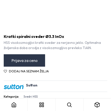
Kratki spiralni sveder Ø3.3 InOx
HSS visokozmogljivi kratki sveder za nerjavno jeklo. Optimalna
življenska doba orodja z visokozmogljivo prevleko TiAlN.
Prijava za ceno
DODAJ NA SEZNAM ŽELJA
Sutton
Kratki spiralni sveder Ø3.3 InOx
Kategorija:
Svedri HSS
Pogoji in določila
30-dnevna garancija za vračilo denarja