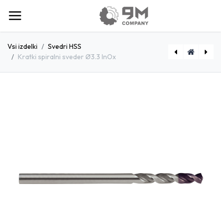
Vsi izdelki
Svedri HSS
Kratki spiralni sveder Ø3.3 InOx
[D1800360] Kratki spiralni sveder Ø3.6 InOx
[D1800400] Kratki spiralni sveder Ø4.0 InOx