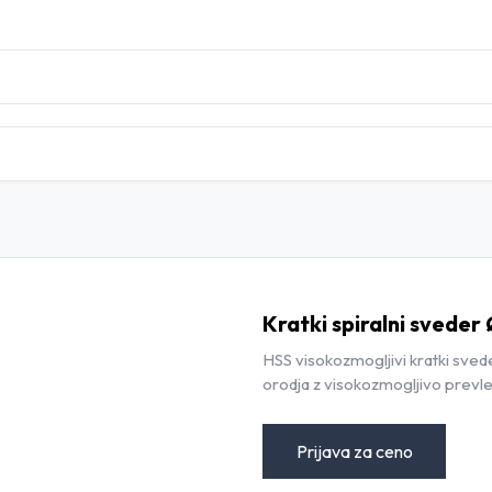
DOMOV
TRGOVINA
BLOG
KONTAKT
Kratki spiralni sveder
HSS visokozmogljivi kratki sved
orodja z visokozmogljivo prevle
Prijava za ceno