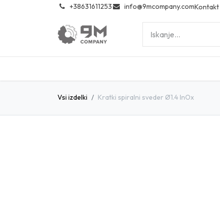
͏
+38631611253
info@9mcompany.com
Kontakt
Vsi izdelki
Kratki spiralni sveder Ø1.4 InOx