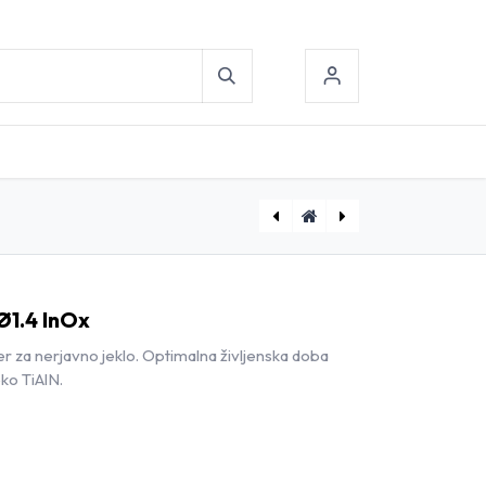
[D1800130] Kratki spiralni sveder Ø1.3 InOx
[D1800150] Kratki spiralni sveder Ø1.5 InOx
 Ø1.4 InOx
er za nerjavno jeklo. Optimalna življenska doba
ko TiAlN.