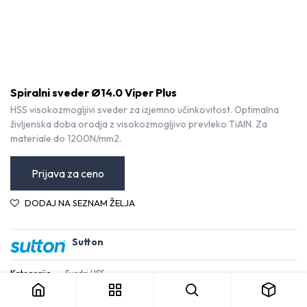
Spiralni sveder Ø14.0 Viper Plus
HSS visokozmogljivi sveder za izjemno učinkovitost. Optimalna
življenska doba orodja z visokozmogljivo prevleko TiAlN. Za
materiale do 1200N/mm2.
Prijava za ceno
DODAJ NA SEZNAM ŽELJA
Sutton
Spiralni sveder Ø14.0 Viper Plus
Kategorija:
Svedri HSS
Pogoji in določila