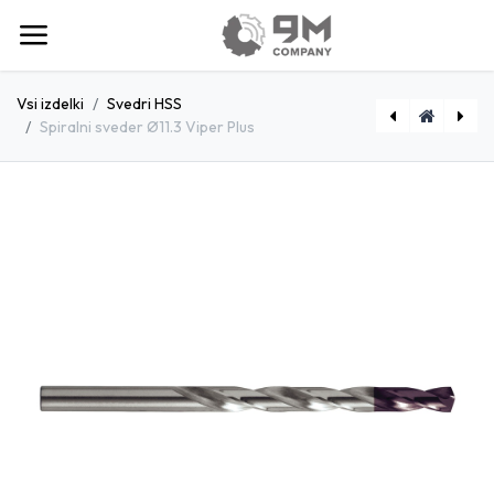
Vsi izdelki
Svedri HSS
Spiralni sveder Ø11.3 Viper Plus
[D1791120] Spiralni sveder Ø11.2 Viper Plus
[D1791140] Spiralni sveder Ø11.4 Viper Plus