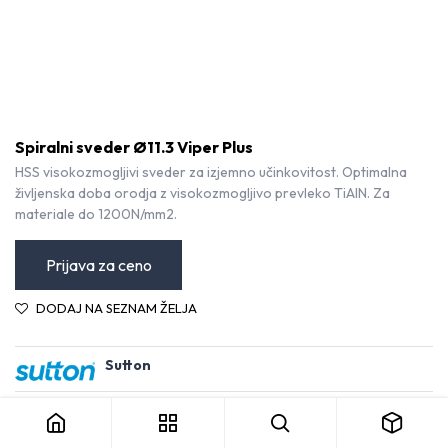
Spiralni sveder Ø11.3 Viper Plus
HSS visokozmogljivi sveder za izjemno učinkovitost. Optimalna
življenska doba orodja z visokozmogljivo prevleko TiAlN. Za
materiale do 1200N/mm2.
Prijava za ceno
DODAJ NA SEZNAM ŽELJA
Sutton
Spiralni sveder Ø11.3 Viper Plus
Kategorija:
Svedri HSS
Pogoji in določila