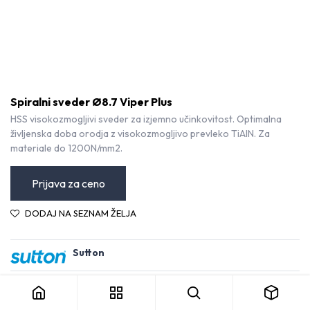
Spiralni sveder Ø8.7 Viper Plus
HSS visokozmogljivi sveder za izjemno učinkovitost. Optimalna
življenska doba orodja z visokozmogljivo prevleko TiAlN. Za
materiale do 1200N/mm2.
Prijava za ceno
DODAJ NA SEZNAM ŽELJA
Sutton
Spiralni sveder Ø8.7 Viper Plus
Kategorija:
Svedri HSS
Pogoji in določila