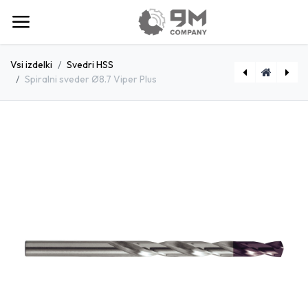
Vsi izdelki
Svedri HSS
Spiralni sveder Ø8.7 Viper Plus
[D1790860] Spiralni sveder Ø8.6 Viper Plus
[D1790880] Spiralni sveder Ø8.8 Viper Plus