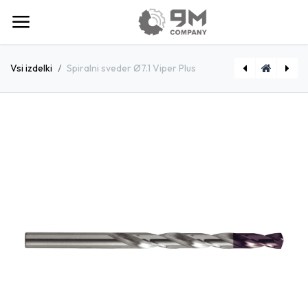
Vsi izdelki
Spiralni sveder Ø7.1 Viper Plus
[D1790720] Spiralni sveder Ø7.2 Viper Plus
[D1790690] Spiralni sveder Ø6.9 Viper Plus