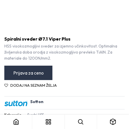
Spiralni sveder Ø7.1 Viper Plus
HSS visokozmogljivi sveder za izjemno učinkovitost. Optimalna
življenska doba orodja z visokozmogljivo prevleko TiAlN. Za
materiale do 1200N/mm2.
Prijava za ceno
DODAJ NA SEZNAM ŽELJA
Sutton
Spiralni sveder Ø7.1 Viper Plus
Kategorija:
Svedri HSS
Pogoji in določila