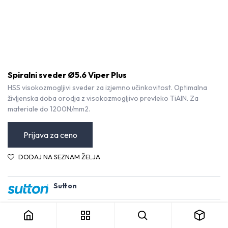
Spiralni sveder Ø5.6 Viper Plus
HSS visokozmogljivi sveder za izjemno učinkovitost. Optimalna
življenska doba orodja z visokozmogljivo prevleko TiAlN. Za
materiale do 1200N/mm2.
Prijava za ceno
DODAJ NA SEZNAM ŽELJA
Sutton
Spiralni sveder Ø5.6 Viper Plus
Kategorija:
Svedri HSS
Pogoji in določila