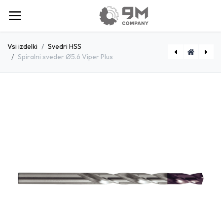
Vsi izdelki
Svedri HSS
Spiralni sveder Ø5.6 Viper Plus
[D1790570] Spiralni sveder Ø5.7 Viper Plus
[D1790540] Spiralni sveder Ø5.4 Viper Plus