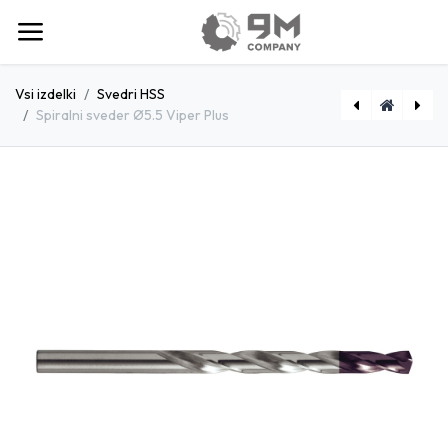
Vsi izdelki
Svedri HSS
Spiralni sveder Ø5.5 Viper Plus
[P80411151M] Rezalna plošča za jeklo 115x1
[D1801030] Kratki spiralni sveder Ø10.3 InOx