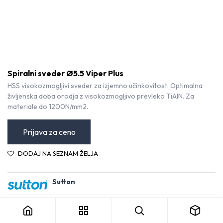
Spiralni sveder Ø5.5 Viper Plus
HSS visokozmogljivi sveder za izjemno učinkovitost. Optimalna
življenska doba orodja z visokozmogljivo prevleko TiAlN. Za
materiale do 1200N/mm2.
Prijava za ceno
DODAJ NA SEZNAM ŽELJA
Sutton
Spiralni sveder Ø5.5 Viper Plus
Kategorija:
Svedri HSS
Pogoji in določila