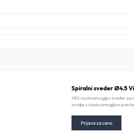
DOMOV
TRGOVINA
BLOG
KONTAKT
Spiralni sveder Ø4.5 V
HSS visokozmogljivi sveder za i
orodja z visokozmogljivo prevl
Prijava za ceno