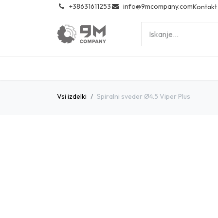
͏
+38631611253
info@9mcompany.com
Kontakt
Vsi izdelki
Spiralni sveder Ø4.5 Viper Plus