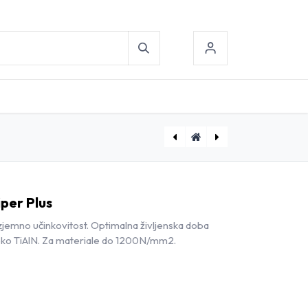
[D1790490] Spiralni sveder Ø4.9 Viper Plus
[D1790300] Spiralni sveder Ø3.0 Viper Plus
iper Plus
zjemno učinkovitost. Optimalna življenska doba
eko TiAlN. Za materiale do 1200N/mm2.