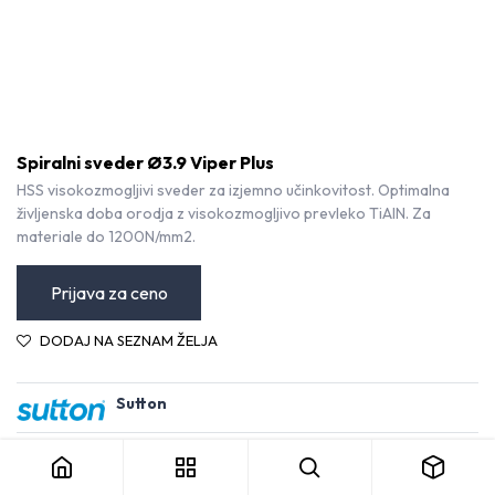
Spiralni sveder Ø3.9 Viper Plus
HSS visokozmogljivi sveder za izjemno učinkovitost. Optimalna
življenska doba orodja z visokozmogljivo prevleko TiAlN. Za
materiale do 1200N/mm2.
Prijava za ceno
DODAJ NA SEZNAM ŽELJA
Sutton
Spiralni sveder Ø3.9 Viper Plus
Kategorija:
Svedri HSS
Pogoji in določila