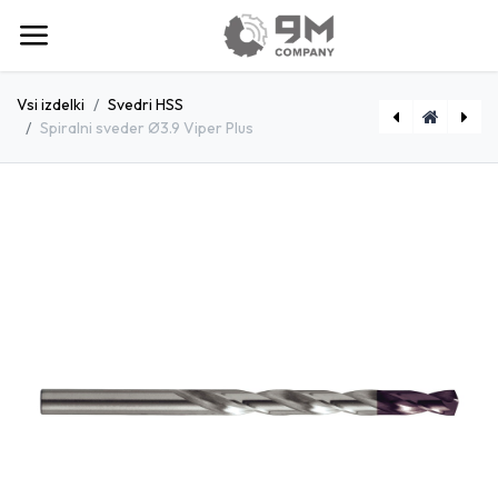
Vsi izdelki
Svedri HSS
Spiralni sveder Ø3.9 Viper Plus
[D1790380] Spiralni sveder Ø3.8 Viper Plus
[D1790410] Spiralni sveder Ø4.1 Viper Plus