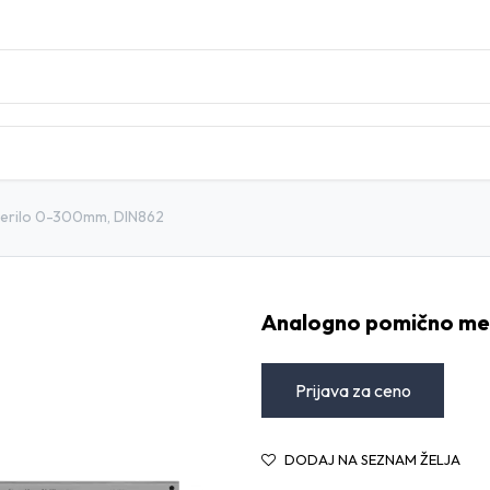
DOMOV
TRGOVINA
BLOG
KONTAKT
erilo 0-300mm, DIN862
Analogno pomično me
Prijava za ceno
DODAJ NA SEZNAM ŽELJA