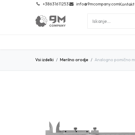
͏
+38631611253
info@9mcompany.com
Kontakt
Vsi izdelki
Merilno orodje
Analogno pomično m